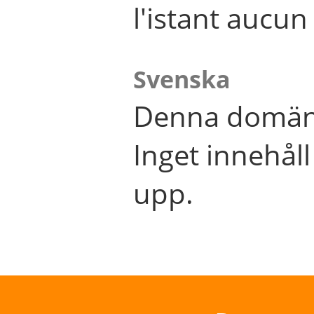
l'istant aucu
Svenska
Denna domän 
Inget innehål
upp.